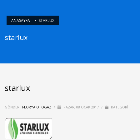
ANASAYFA
STARLUX
starlux
starlux
GÖNDERI:
FLORYA OTOGAZ
/
PAZAR, 08 OCAK 2017
/
KATEGORI