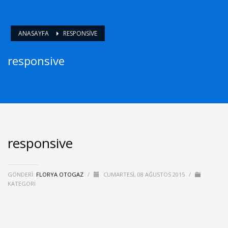
ANASAYFA
RESPONSIVE
responsive
responsive
GÖNDERI:
FLORYA OTOGAZ
/
CUMARTESI, 08 AĞUSTOS 2015
/
KATEGORI