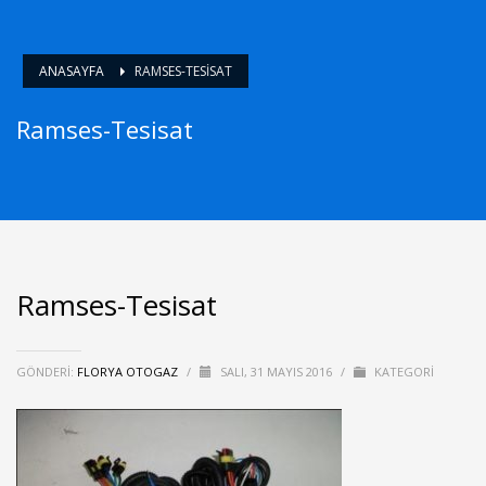
ANASAYFA
RAMSES-TESISAT
Ramses-Tesisat
Ramses-Tesisat
GÖNDERI:
FLORYA OTOGAZ
/
SALI, 31 MAYIS 2016
/
KATEGORI