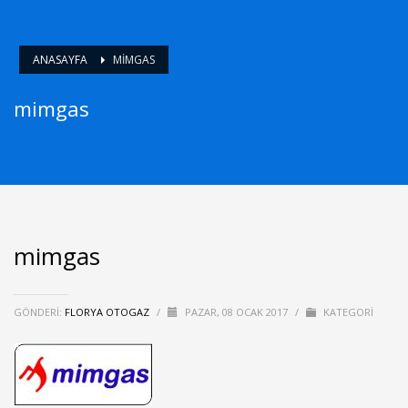
ANASAYFA
MIMGAS
mimgas
mimgas
GÖNDERI:
FLORYA OTOGAZ
/
PAZAR, 08 OCAK 2017
/
KATEGORI