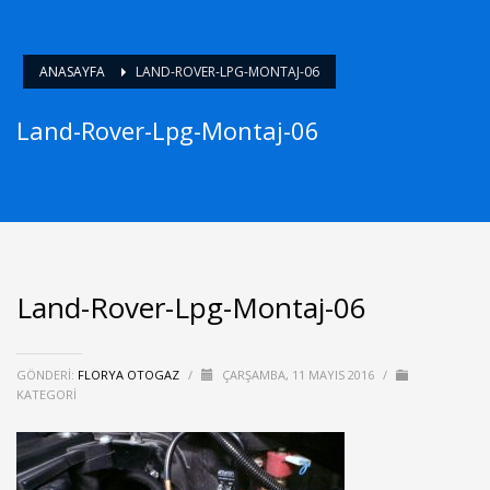
ANASAYFA
LAND-ROVER-LPG-MONTAJ-06
Land-Rover-Lpg-Montaj-06
Land-Rover-Lpg-Montaj-06
GÖNDERI:
FLORYA OTOGAZ
/
ÇARŞAMBA, 11 MAYIS 2016
/
KATEGORI