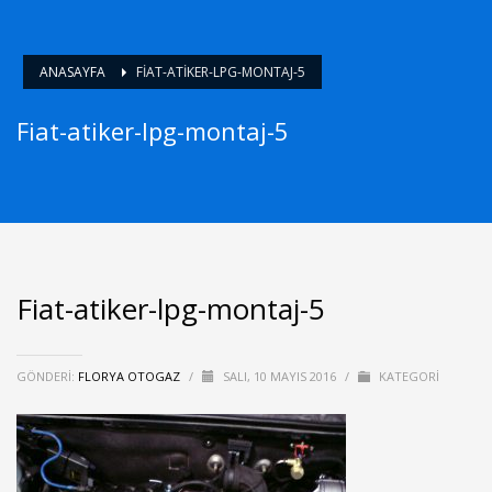
ANASAYFA
FIAT-ATIKER-LPG-MONTAJ-5
Fiat-atiker-lpg-montaj-5
Fiat-atiker-lpg-montaj-5
GÖNDERI:
FLORYA OTOGAZ
/
SALI, 10 MAYIS 2016
/
KATEGORI