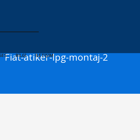
Fiat-atiker-lpg-montaj-2
SES
BİLGİ
İLETİŞİM