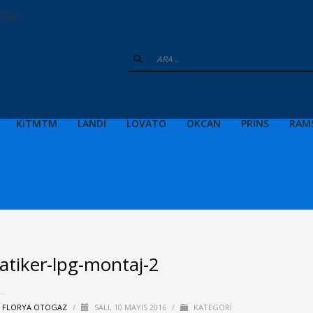
17 97
KiTMTM
LANDİ
LOVATO
OKCAN
PRİNS
RAM
-atiker-lpg-montaj-2
:
FLORYA OTOGAZ
/
SALI, 10 MAYIS 2016
/
KATEGORI