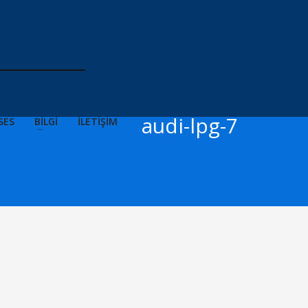
audi-lpg-7
SES
BİLGİ
İLETİŞİM