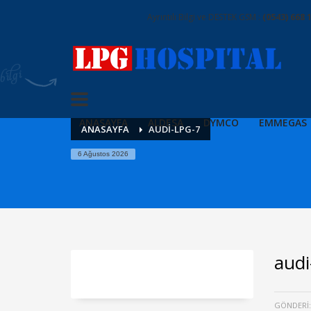
Ayrıntılı Bilgi ve DESTEK GSM :
(0543) 668 
ANASAYFA
ALDESA
DYMCO
EMMEGAS
ANASAYFA
AUDI-LPG-7
6 Ağustos 2026
audi
GÖNDERI