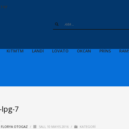
17 97
KiTMTM
LANDİ
LOVATO
OKCAN
PRİNS
RAM
-lpg-7
:
FLORYA OTOGAZ
/
SALI, 10 MAYIS 2016
/
KATEGORI