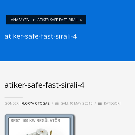
ANASAYFA
ATIKER-SAFE-FAST-SIRALI-4
atiker-safe-fast-sirali-4
atiker-safe-fast-sirali-4
GÖNDERI:
FLORYA OTOGAZ
/
SALI, 10 MAYIS 2016
/
KATEGORI