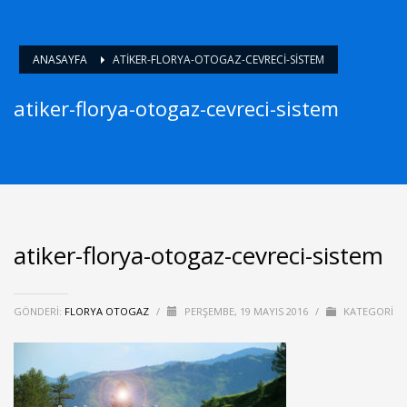
ANASAYFA
ATIKER-FLORYA-OTOGAZ-CEVRECI-SISTEM
atiker-florya-otogaz-cevreci-sistem
atiker-florya-otogaz-cevreci-sistem
GÖNDERI:
FLORYA OTOGAZ
/
PERŞEMBE, 19 MAYIS 2016
/
KATEGORI